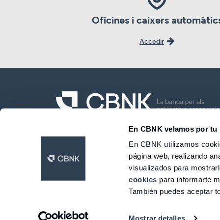
Oficines i caixers automàtic
Accedir
En CBNK velamos por tu 
CBNK Banc de Col·lectius S.A.
En CBNK utilizamos cookie
página web, realizando aná
LinkedIn
Facebook
Twitter
Instagram
Youtube
visualizados para mostrar
© 2026 CBNK
cookies
para informarte m
También puedes aceptar to
Mostrar detalles