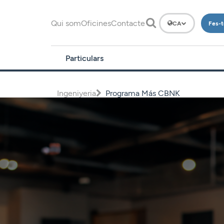
Qui som
Oficines
Contacte
Fes-t
CA
Particulars
Comptes
Ingeniyeria
Programa Más CBNK
Dipòsits
Finançament
Inversió
Plans de
pensions
Targetes
Assegurances