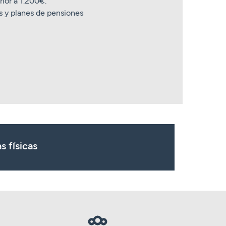
ior a 1.200€.
es y planes de pensiones
s físicas