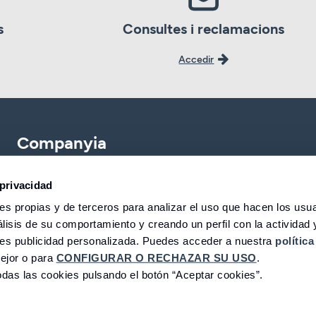
s
Consultes i reclamacions
Accedir
Companyia
CBNK
Banca Partner
privacidad
s propias y de terceros para analizar el uso que hacen los usua
CBNK Gestió d’Actius
Expatriats
lisis de su comportamiento y creando un perfil con la actividad 
CBNK Pensions
Treballa amb nosaltr
les publicidad personalizada. Puedes acceder a nuestra
política
ejor o para
CONFIGURAR O RECHAZAR SU USO
.
CBNK Mediació d’Assegurances
Fundació CBNK
das las cookies pulsando el botón “Aceptar cookies”.