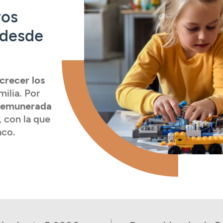
ros
 desde
crecer los
milia. Por
 remunerada
, con la que
nco.