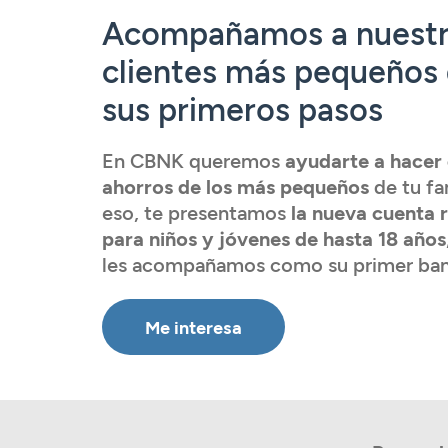
Tarjetas
Tarjetas
Tarjetas
Seguros
Acompañamos a nuest
Seguros
Seguros
Seguros
Servicios
clientes más pequeños
Servicios
Servicios
Servicios
sus primeros pasos
Acceder
Expatriados
Acceder
Acceder
En CBNK queremos
ayudarte a hacer 
Acceder
ahorros de los más pequeños
de tu fa
eso, te presentamos
la nueva cuenta
para niños y jóvenes de hasta 18 años
les acompañamos como su primer ba
Me interesa