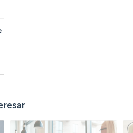
e
eresar