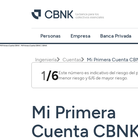
Personas
Empresa
Banca Privada
Mi Primera Cuenta CBNK - Mi Primera Cuenta CBNK | CBNK
Programa Más
Cuentas
Inversión
Programa Más
Programa Más
Ingeniería
Cuentas
Mi Primera Cuenta CB
CBNK
CBNK
CBNK Farma
Depósitos
Planes de
1
/6
Este número es indicativo del riesgo del 
Cuentas
pensiones
Cuentas
Cuentas
menor riesgo y 6/6 de mayor riesgo.
Financiación
Depósitos
Depósitos
Depósitos
Avales
Acceder
Financiación
Financiación
Financiación
Banca Partner
Mi Primera
Inversión
Inversión
Inversión
Inversión
Planes de
Planes de
Planes de
Cuenta CBN
pensiones
pensiones
pensiones
Tarjetas