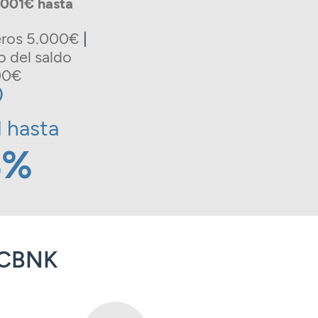
.001€ hasta
eros 5.000€
|
o del saldo
00€
)
d hasta
4%
a CBNK