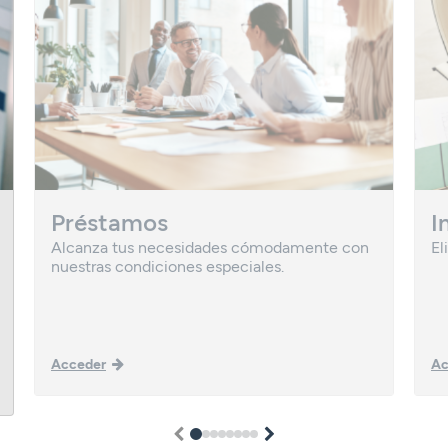
Préstamos
I
Alcanza tus necesidades cómodamente con
El
nuestras condiciones especiales.
Acceder
Ac
1
2
3
4
5
6
7
8