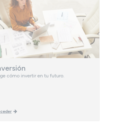
nversión
Planes 
ige cómo invertir en tu futuro.
Una vía efic
patrimonio.
ceder
Acceder