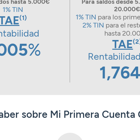
ldos hasta 5.000€
Para saldos desde 5
1% TIN
20.000€
1% TIN
para los prim
TAE
(1)
2% TIN
para el rest
tabilidad
hasta 20.0
TAE
(2
,005
%
Rentabilida
1,76
saber sobre Mi Primera Cuent