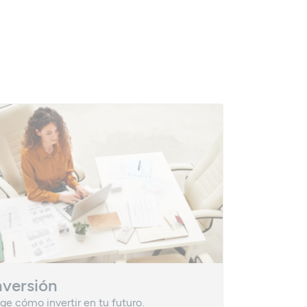
nversión
Planes 
ige cómo invertir en tu futuro.
Una vía efic