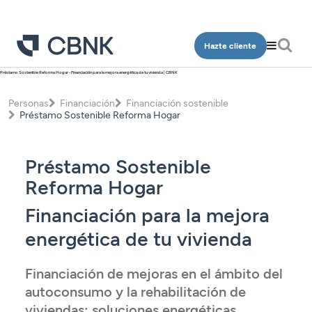
Hazte cliente
Préstamo Sostenible Reforma Hogar - Financiación para la mejora energética de tu vivienda | CBNK
Personas
Empresa
Personas
Financiación
Financiación sostenible
Programa Más CBNK
Préstamo Sostenible Reforma Hogar
Banca Privada
Cuentas
Cuentas
Ingeniería
Inversión
Depósitos
Depósitos
Préstamo Sostenible
Salud
Programa Más CBNK
Planes de pensiones
Financiación
Reforma Hogar
Financiación
Conócenos
Programa Más CBNK Farma
Cuentas
Avales
Financiación para la mejora
Inversión
Oficinas
Cuentas
Depósitos
energética de tu vivienda
Banca Partner
Planes de pensiones
Contacto
Depósitos
Financiación
Inversión
Tarjetas
Financiación de mejoras en el ámbito del
Financiación
Inversión
autoconsumo y la rehabilitación de
Tarjetas
Acceso clientes
Seguros
Inversión
Planes de pensiones
viviendas: soluciones energéticas,