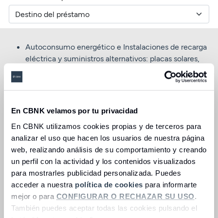
Autoconsumo energético e Instalaciones de recarga
eléctrica y suministros alternativos: placas solares,
baterías solares, cargadores eléctricos
Aislamiento térmico y acústico de fachadas y
cubiertas mediante incorporación de aislamiento
adicional o sustitución de ventanas por otras más
En CBNK velamos por tu privacidad
aislantes: doble o triple acristalamiento, rotura de
En CBNK utilizamos cookies propias y de terceros para
puente térmico y gas inerte entre las cámaras.
analizar el uso que hacen los usuarios de nuestra página
Instalaciones térmicas e iluminación, incluyendo:
web, realizando análisis de su comportamiento y creando
equipos de aerotermia, biomasa, energía solar o
un perfil con la actividad y los contenidos visualizados
geotérmica, luces LED
para mostrarles publicidad personalizada. Puedes
Instalación de sistemas de calefacción y agua
acceder a nuestra
política de cookies
para informarte
caliente, mediante calderas de condensación o de
mejor o para
CONFIGURAR O RECHAZAR SU USO
.
biomasa y bomba de calor con calificaciones
También puedes aceptar todas las cookies pulsando el
energéticas tipo A+, A++, A+++ (Antiguo