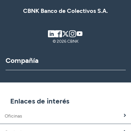
CBNK Banco de Colectivos S.A.
LinkedIn
Facebook
Twitter
Instagram
Youtube
© 2026 CBNK
Compañía
CBNK
CBNK Gestión de Activos
CBNK Pensiones
CBNK Mediación de Seguros
Enlaces de interés
Banca Partner
Expatriados
Oficinas
Trabaja con nosotros
Fundación CBNK