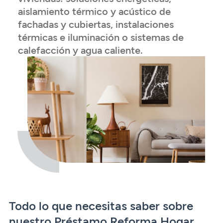
Seguros
Servicios
aislamiento térmico y acústico de
Planes de pensiones
Tarjetas
ES
fachadas y cubiertas, instalaciones
Servicios
Tarjetas
Seguros
térmicas e iluminación o sistemas de
calefacción y agua caliente.
Seguros
Servicios
Servicios
Expatriados
Todo lo que necesitas saber sobre
nuestro Préstamo Reforma Hogar