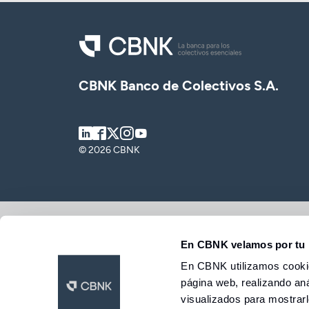
Tarjetas
Tarjetas
Tarjetas
Seguros
Seguros
Seguros
Seguros
Servicios
Servicios
Servicios
Servicios
Acceder
Expatriados
CBNK Banco de Colectivos S.A.
Acceder
Acceder
Acceder
LinkedIn
Facebook
Twitter
Instagram
Youtube
© 2026 CBNK
Gobierno corporativo y Política de Remuneraciones
Aviso l
En CBNK velamos por tu 
En CBNK utilizamos cookie
página web, realizando aná
visualizados para mostrar