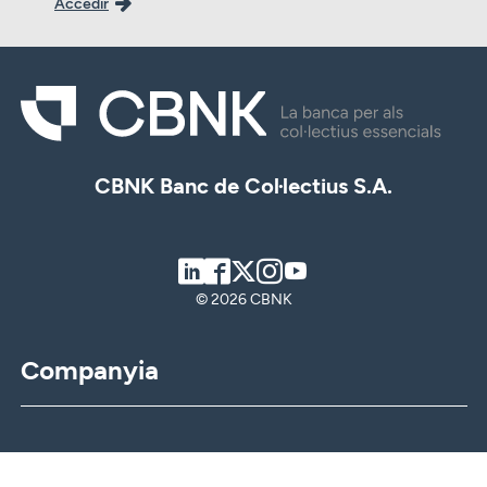
Accedir
CBNK Banc de Col·lectius S.A.
LinkedIn
Facebook
Twitter
Instagram
Youtube
© 2026 CBNK
Companyia
CBNK
CBNK Gestió d’Actius
CBNK Pensions