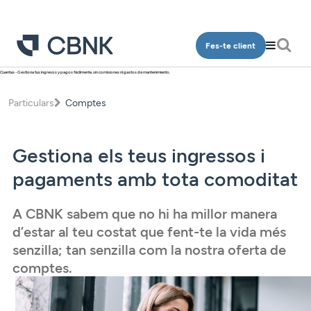
Fes-te client
Cuentas - Gestiona tus ingresos y pagos fácilmente, sin comisiones ni gastos de mantenimiento.
Particulars
Particulars
Comptes
Qui som
Comptes
Oficines
Dipòsits
Gestiona els teus ingressos i
Contacte
Finançament
pagaments amb tota comoditat
Inversió
Accés clients
A CBNK sabem que no hi ha millor manera
Plans de pensions
d’estar al teu costat que fent-te la vida més
Targetes
senzilla; tan senzilla com la nostra oferta de
CA
comptes.
Assegurances
Serveis