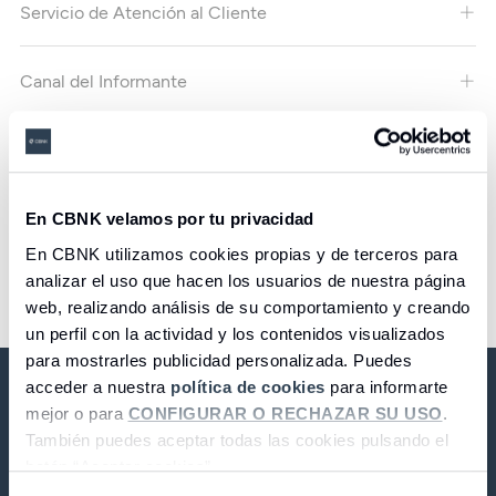
Seguros
Servicio de Atención al Cliente
Servicios
folio 173, sección 8, hoja M-81730, inscripción 95 y NIF:
Planes de pensiones
Tarjetas
ES
Servicios
A-28520666, y domicilio social en calle Almagro 8,
Tarjetas
Seguros
Canal del Informante
28010, Madrid.
Seguros
Servicios
Defensor del Partícipe de Planes de Pensiones
Servicios
2. CONDICIONES GENERALES DE
Expatriados
USO
Política de Cookies
En CBNK velamos por tu privacidad
En CBNK utilizamos cookies propias y de terceros para
El presente sitio web del Grupo CBNK es titularidad de
analizar el uso que hacen los usuarios de nuestra página
Tablón de anuncios
CBNK Banco de Colectivos, S.A.
web, realizando análisis de su comportamiento y creando
un perfil con la actividad y los contenidos visualizados
CBNK Banco de Colectivos, S.A. se reserva la facultad de
para mostrarles publicidad personalizada. Puedes
acceder a nuestra
política de cookies
para informarte
modificar unilateralmente las condiciones y términos de
mejor o para
CONFIGURAR O RECHAZAR SU USO
.
uso de este sitio web.
También puedes aceptar todas las cookies pulsando el
CBNK Banco de Colectivos S.A.
botón “Aceptar cookies”.