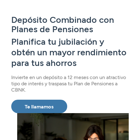
Seguros
Servicios
Planes de pensiones
Tarjetas
ES
Servicios
Depósito Combinado con
Tarjetas
Seguros
Planes de Pensiones
Seguros
Servicios
Planifica tu jubilación y
Servicios
Expatriados
obtén un mayor rendimiento
para tus ahorros
Invierte en un depósito a 12 meses con un atractivo
tipo de interés y traspasa tu Plan de Pensiones a
CBNK.
Te llamamos