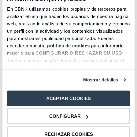
En CBNK utilizamos cookies propias y de terceros para
analizar el uso que hacen los usuarios de nuestra página
web, realizando análisis de su comportamiento y creando
Todo lo que necesitas saber sobre el
un perfil con la actividad y los contenidos visualizados
Depósito:
para mostrarles publicidad personalizada. Puedes
acceder a nuestra
política de cookies
para informarte
mejor o para
CONFIGURAR O RECHAZAR SU USO
.
También puedes aceptar todas las cookies pulsando el
botón “Aceptar cookies”.
Plazo
Liquidación de intereses
Mostrar detalles
12 meses
a vencimiento del
Depósito
ACEPTAR COOKIES
CONFIGURAR
RECHAZAR COOKIES