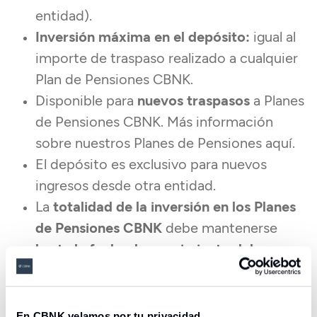
entidad).
Inversión máxima en el depósito:
igual al
importe de traspaso realizado a cualquier
Plan de Pensiones CBNK.
Disponible para
nuevos traspasos
a Planes
de Pensiones CBNK. Más información
sobre nuestros Planes de Pensiones aquí.
El depósito es exclusivo para nuevos
ingresos desde otra entidad.
La
totalidad de la inversión en los Planes
de Pensiones CBNK
debe mantenerse
hasta la fecha de vencimiento del
depósito
.
(2)
Oferta disponible hasta agotar emisión de
25 millones de euros.
En CBNK velamos por tu privacidad