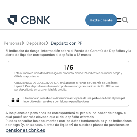
Hazte cliente
Personas
Personas
Depósitos
Depósito con PP
Empresa
Programa Más CBNK
El indicador de riesgo, información sobre el Fondo de Garantía de Depósitos y la
Banca Privada
alerta de liquidez corresponden al depósito a 12 meses
Cuentas
Cuentas
Ingeniería
Inversión
1
/6
Depósitos
Depósitos
Salud
Este número es indicativo del riesgo del producto, siendo 1/6 indicativo de menor riesgo y
Programa Más CBNK
Planes de pensiones
6/6 de mayor riesgo.
Financiación
Financiación
CBNK BANCO DE COLECTIVOS S.A. está adscrito al Fondo de Garantía de Depósitos
Conócenos
Programa Más CBNK Farma
Cuentas
Español. Para depósitos en dinero el importe máximo garantizado es de 100.000 euros
por depositante en cada entidad de crédito.
Avales
Inversión
Oficinas
Cuentas
Depósitos
El reembolso, rescate o la devolución anticipada de una parte o de todo el principal
invertido están sujetos a comisiones o penalizaciones
Banca Partner
Planes de pensiones
Contacto
Depósitos
Financiación
A los planes de pensiones les corresponderá su propio indicador de riesgo, el
Inversión
Tarjetas
cual podrá ser más elevado que el del depósito ofertado.
Financiación
Puedes consultar los documentos con los datos fundamentales y los indicadores
Inversión
de riesgo (y, en su caso, alertas de liquidez) de nuestros planes de pensiones en
Tarjetas
Acceso clientes
Seguros
pensiones.cbnk.es
Inversión
Planes de pensiones