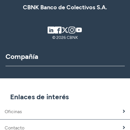
CBNK Banco de Colectivos S.A.
LinkedIn
Facebook
Twitter
Instagram
Youtube
© 2026 CBNK
Compañía
CBNK
CBNK Gestión de Activos
CBNK Pensiones
CBNK Mediación de Seguros
Enlaces de interés
Banca Partner
Expatriados
Oficinas
Trabaja con nosotros
Fundación CBNK
Contacto