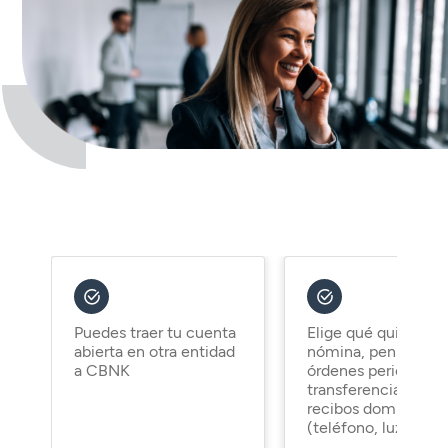
Seguros
Servicios
Planes de pensiones
Tarjetas
ES
Servicios
Tarjetas
Seguros
Seguros
Servicios
Servicios
Expatriados
Puedes traer tu cuenta
Elige qué quieres tr
abierta en otra entidad
nómina, pensión,
a CBNK
órdenes periódicas
transferencias y
recibos domiciliado
(teléfono, luz…)