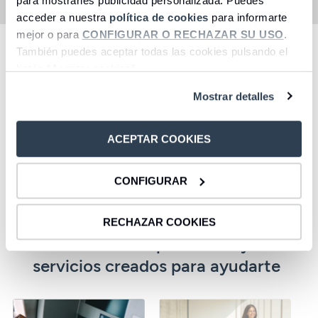
para mostrarles publicidad personalizada. Puedes
acceder a nuestra
política de cookies
para informarte
mejor o para
CONFIGURAR O RECHAZAR SU USO
.
También puedes aceptar todas las cookies pulsando el
Para solicitar el traspaso, descarga el siguiente
botón “Aceptar cookies”.
formulario y envíanoslo a correo@cbnk.es Si tienes
alguna duda llámanos al 900 107 411.
Mostrar detalles
ACEPTAR COOKIES
Formulario
CONFIGURAR
Descargar
RECHAZAR COOKIES
Descubre otros productos y
servicios creados para ayudarte