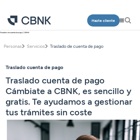
Hazte cliente
Traslado de cuenta de pago | CBNK
Personas
Empresa
Personas
Servicios
Traslado de cuenta de pago
Programa Más CBNK
Banca Privada
Cuentas
Cuentas
Ingeniería
Inversión
Traslado cuenta de pago
Depósitos
Depósitos
Salud
Programa Más CBNK
Traslado cuenta de pago
Planes de pensiones
Financiación
Financiación
Conócenos
Programa Más CBNK Farma
Cámbiate a CBNK, es sencillo y
Cuentas
Avales
Inversión
Oficinas
gratis. Te ayudamos a gestionar
Cuentas
Depósitos
Banca Partner
Planes de pensiones
tus trámites sin coste
Contacto
Depósitos
Financiación
Inversión
Tarjetas
Financiación
Inversión
Tarjetas
Acceso clientes
Seguros
Inversión
Planes de pensiones