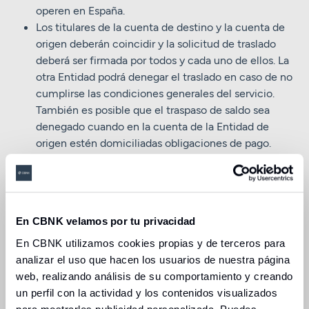
operen en España.
Los titulares de la cuenta de destino y la cuenta de
origen deberán coincidir y la solicitud de traslado
deberá ser firmada por todos y cada uno de ellos. La
otra Entidad podrá denegar el traslado en caso de no
cumplirse las condiciones generales del servicio.
También es posible que el traspaso de saldo sea
denegado cuando en la cuenta de la Entidad de
origen estén domiciliadas obligaciones de pago.
La operativa que lleves a cabo fuera del servicio de
traslado, por ejemplo, transferencias, están sujetas a
las condiciones de tarifas y comisiones que la
Entidad tiene establecidas.
En CBNK velamos por tu privacidad
Deberás mantener un saldo suficiente en tu antigua
cuenta hasta que el traslado haya sido completado y
En CBNK utilizamos cookies propias y de terceros para
en tu nueva cuenta para hacer frente a los nuevos
analizar el uso que hacen los usuarios de nuestra página
pagos.
web, realizando análisis de su comportamiento y creando
Servicio gratuito, sin coste ni comisiones.
un perfil con la actividad y los contenidos visualizados