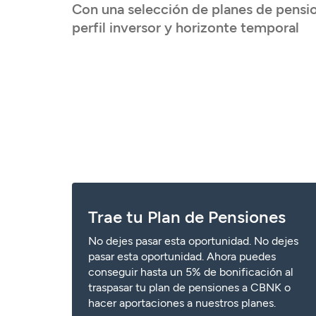
Tarjetas
Tarjetas
Tarjetas
Seguros
Con una selección de planes de pensio
perfil inversor y horizonte temporal
Seguros
Seguros
Seguros
Servicios
Servicios
Servicios
Servicios
Acceder
Expatriados
Acceder
Acceder
Acceder
Trae tu Plan de Pensiones
No dejes pasar esta oportunidad. No dejes
pasar esta oportunidad. Ahora puedes
conseguir hasta un 5% de bonificación al
traspasar tu plan de pensiones a CBNK o
hacer aportaciones a nuestros planes.