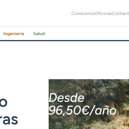
Conócenos
Oficinas
Contac
Ingeniería
Salud
o
ras