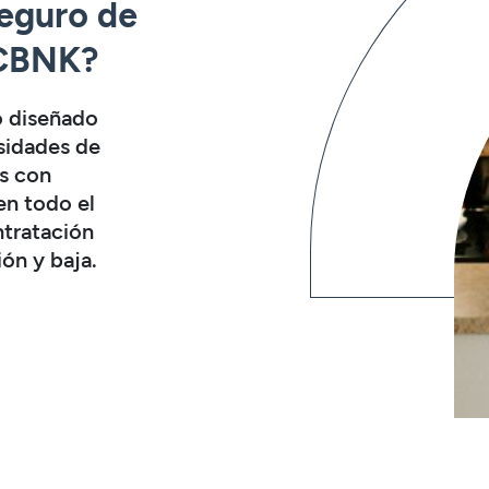
seguro de
 CBNK?
o diseñado
esidades de
s con
en todo el
ntratación
ión y baja.