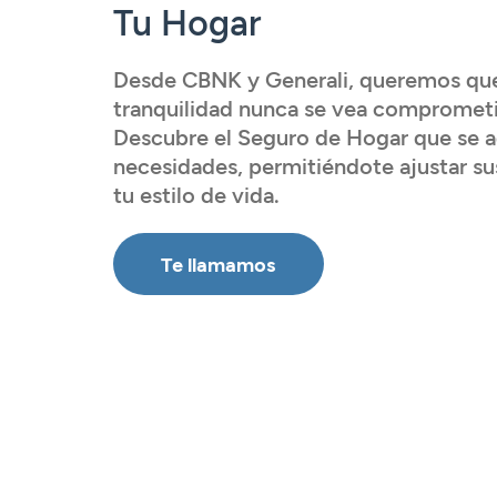
Tarjetas
Tarjetas
Tarjetas
Seguros
Tu Hogar
Seguros
Seguros
Seguros
Servicios
Desde CBNK y Generali, queremos qu
Servicios
Servicios
Servicios
tranquilidad nunca se vea compromet
Acceder
Expatriados
Descubre el Seguro de Hogar que se a
Acceder
Acceder
necesidades, permitiéndote ajustar sus
tu estilo de vida.
Acceder
Te llamamos