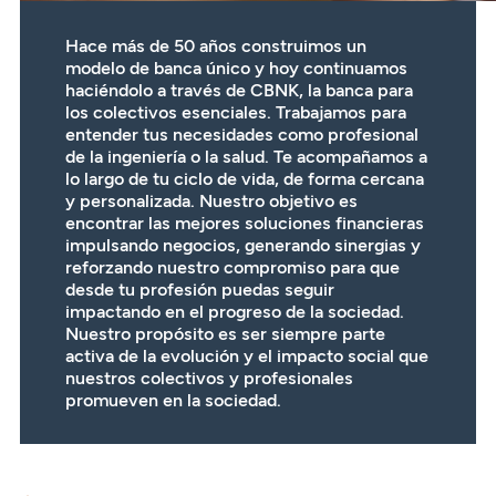
Seguros
Servicios
Planes de pensiones
Tarjetas
ES
Hace más de 50 años construimos un
Servicios
modelo de banca único y hoy continuamos
Tarjetas
Seguros
haciéndolo a través de CBNK, la banca para
los colectivos esenciales. Trabajamos para
Seguros
Servicios
entender tus necesidades como profesional
de la ingeniería o la salud. Te acompañamos a
Servicios
Expatriados
lo largo de tu ciclo de vida, de forma cercana
y personalizada. Nuestro objetivo es
encontrar las mejores soluciones financieras
impulsando negocios, generando sinergias y
reforzando nuestro compromiso para que
desde tu profesión puedas seguir
impactando en el progreso de la sociedad.
Nuestro propósito es ser siempre parte
activa de la evolución y el impacto social que
nuestros colectivos y profesionales
promueven en la sociedad.