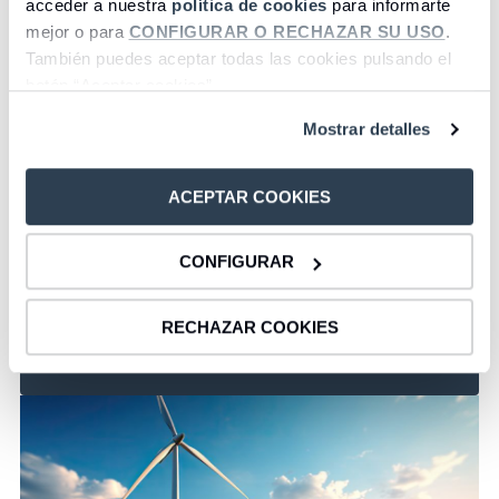
acceder a nuestra
política de cookies
para informarte
mejor o para
CONFIGURAR O RECHAZAR SU USO
.
También puedes aceptar todas las cookies pulsando el
botón “Aceptar cookies”.
Mostrar detalles
ACEPTAR COOKIES
Información Corporativa
CONFIGURAR
Acceder
RECHAZAR COOKIES