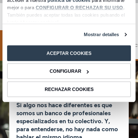
acceder a nuestra
política de cookies
para informarte
mejor o para
CONFIGURAR O RECHAZAR SU USO
.
4 razones para estar en CBNK
También puedes aceptar todas las cookies pulsando el
botón “Aceptar cookies”.
Mostrar detalles
Conocemos
Atención
Contac
tu sector
personalizada
ACEPTAR COOKIES
CONFIGURAR
RECHAZAR COOKIES
Si algo nos hace diferentes es que
somos un banco de profesionales
especializados en tu colectivo. Y,
para entenderse, no hay nada como
hablar el mismo idioma.