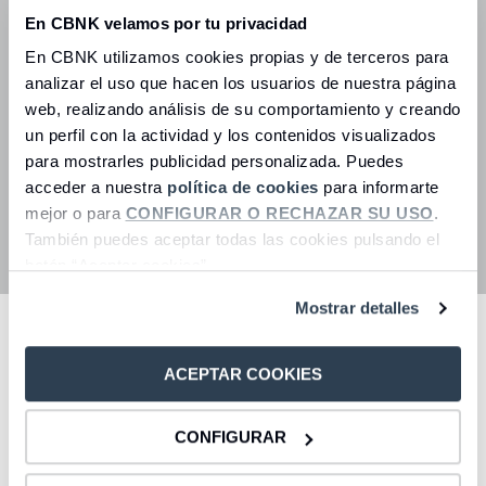
En CBNK velamos por tu privacidad
En CBNK utilizamos cookies propias y de terceros para
Paga con tu móvil de manera segura
analizar el uso que hacen los usuarios de nuestra página
y rápida
web, realizando análisis de su comportamiento y creando
un perfil con la actividad y los contenidos visualizados
En CBNK podrás utilizar Bizum, Google Pay y
para mostrarles publicidad personalizada. Puedes
Apple Pay para tus transacciones comerciales
acceder a nuestra
política de cookies
para informarte
diarias.
mejor o para
CONFIGURAR O RECHAZAR SU USO
.
También puedes aceptar todas las cookies pulsando el
Acceder
botón “Aceptar cookies”.
Mostrar detalles
Controla tus finanzas
fácilmente con nuestra app
ACEPTAR COOKIES
Lleva tus cuentas en el bolsillo y accede con un clic a
CONFIGURAR
toda la información que necesites. En CBNK estamos
junto a ti siempre que lo desees.