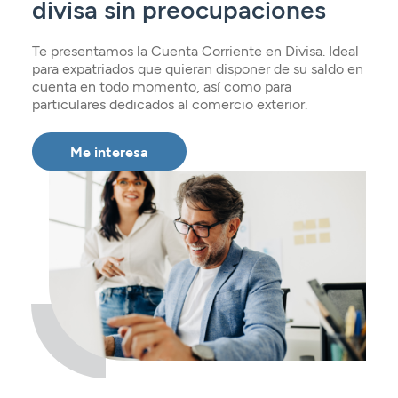
divisa sin preocupaciones
Seguros
Servicios
Planes de pensiones
Tarjetas
ES
Servicios
Te presentamos la Cuenta Corriente en Divisa. Ideal
Tarjetas
Seguros
para expatriados que quieran disponer de su saldo en
cuenta en todo momento, así como para
Seguros
Servicios
particulares dedicados al comercio exterior.
Servicios
Expatriados
Me interesa