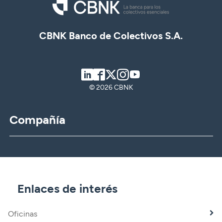
CBNK Banco de Colectivos S.A.
LinkedIn
Facebook
Twitter
Instagram
Youtube
© 2026 CBNK
Compañía
CBNK
CBNK Gestión de Activos
CBNK Pensiones
CBNK Mediación de Seguros
Enlaces de interés
Banca Partner
Expatriados
Oficinas
Trabaja con nosotros