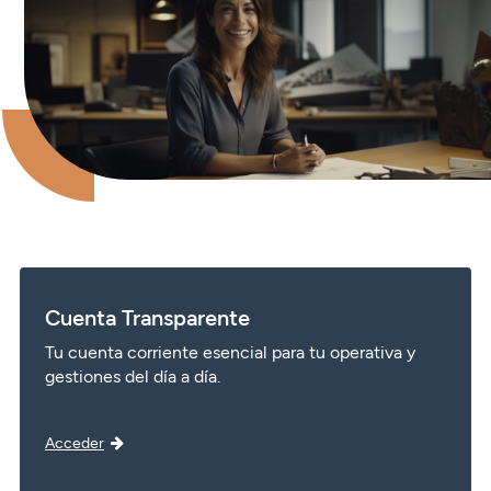
Seguros
Servicios
Planes de pensiones
Tarjetas
ES
Servicios
Tarjetas
Seguros
Seguros
Servicios
Servicios
Expatriados
Cuenta Transparente
Tu cuenta corriente esencial para tu operativa y
gestiones del día a día.
Acceder