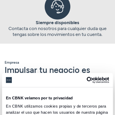
Siempre disponibles
Contacta con nosotros para cualquier duda que
tengas sobre los movimientos en tu cuenta.
Empresa
Impulsar tu negocio es
impulsar el futuro
Creemos que los profesionales esenciales
merecen alcanzar sus metas. Te ayudamos a
En CBNK velamos por tu privacidad
lograrlo.
En CBNK utilizamos cookies propias y de terceros para
Acceder
analizar el uso que hacen los usuarios de nuestra página