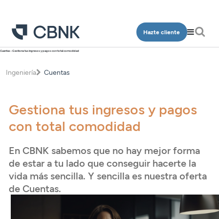
Hazte cliente
Cuentas - Gestiona tus ingresos y pagos con total comodidad
Personas
Empresa
Ingeniería
Cuentas
Programa Más CBNK
Banca Privada
Cuentas
Cuentas
Ingeniería
Inversión
Gestiona tus ingresos y pagos
Depósitos
Depósitos
Salud
Programa Más CBNK
con total comodidad
Planes de pensiones
Financiación
Financiación
Conócenos
Programa Más CBNK Farma
Cuentas
Avales
En CBNK sabemos que no hay mejor forma
Inversión
Oficinas
Cuentas
Depósitos
de estar a tu lado que conseguir hacerte la
Banca Partner
Planes de pensiones
Contacto
Depósitos
vida más sencilla. Y sencilla es nuestra oferta
Financiación
Inversión
de Cuentas.
Tarjetas
Financiación
Inversión
Tarjetas
Acceso clientes
Seguros
Inversión
Planes de pensiones