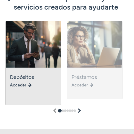
servicios creados para ayudarte
Depósitos
Préstamos
Acceder
Acceder
1
2
3
4
5
6
7