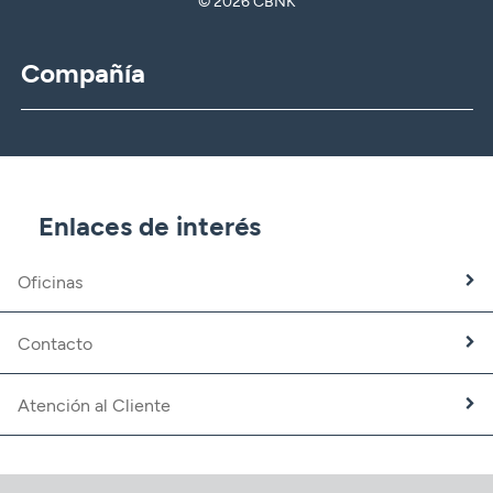
© 2026 CBNK
Compañía
CBNK
CBNK Gestión de Activos
CBNK Pensiones
CBNK Mediación de Seguros
Enlaces de interés
Banca Partner
Expatriados
Oficinas
Trabaja con nosotros
Fundación CBNK
Contacto
Atención al Cliente