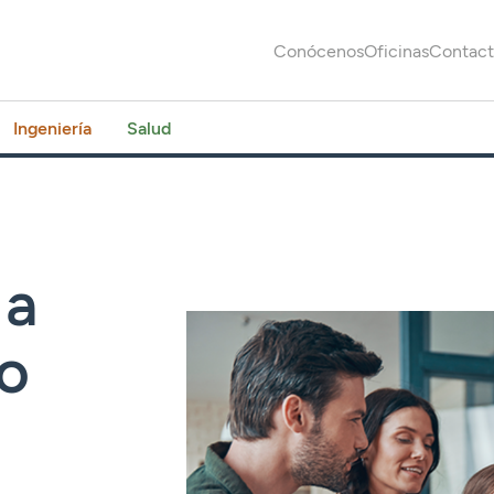
Conócenos
Oficinas
Contac
Ingeniería
Salud
 a
co