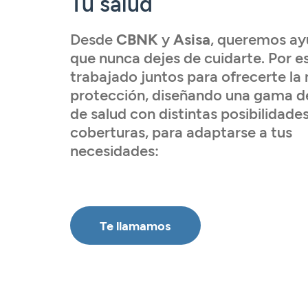
Tu salud
Tarjetas
Tarjetas
Tarjetas
Seguros
Seguros
Seguros
Seguros
Servicios
Desde
CBNK
y
Asisa
, queremos ay
que nunca dejes de cuidarte. Por 
Servicios
Servicios
Servicios
Acceder
trabajado juntos para ofrecerte la
Expatriados
protección, diseñando una gama d
Acceder
Acceder
de salud con distintas posibilidades
Acceder
coberturas, para adaptarse a tus
necesidades:
Te llamamos