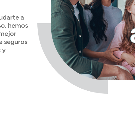
udarte a
eso, hemos
 mejor
e seguros
 y