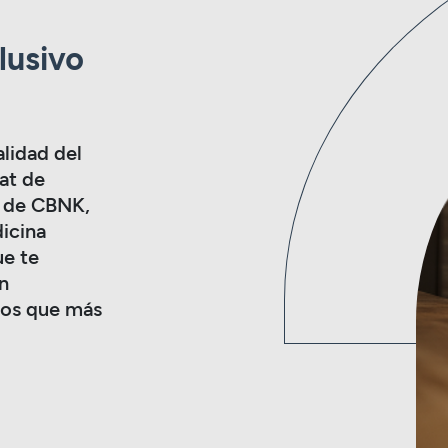
lusivo
lidad del
at de
s de CBNK,
icina
ue te
n
tos que más