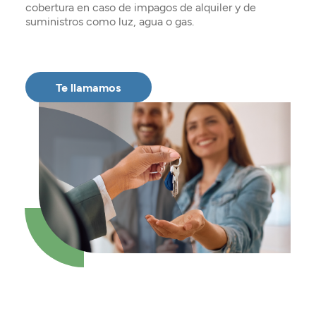
Seguros
cobertura en caso de impagos de alquiler y de
Servicios
Planes de pensiones
suministros como luz, agua o gas.
Tarjetas
ES
Servicios
Tarjetas
Seguros
Seguros
Servicios
Te llamamos
Servicios
Expatriados