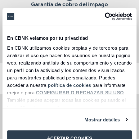
Garantía de cobro del impago
Garantía de cobro del importe de los
recibos de suministros
(agua, luz y gas)
impagados o devueltos por parte del inquilino.
Servicio de limpieza para dejar la casa lista
para el siguiente inquilino,
En CBNK velamos por tu privacidad
incluyendo
4 horas de limpieza y el cambio de
En CBNK utilizamos cookies propias y de terceros para
cerradura.
analizar el uso que hacen los usuarios de nuestra página
web, realizando análisis de su comportamiento y creando
un perfil con la actividad y los contenidos visualizados
Seleccione una opción
para mostrarles publicidad personalizada. Puedes
acceder a nuestra
política de cookies
para informarte
mejor o para
CONFIGURAR O RECHAZAR SU USO
.
También puedes aceptar todas las cookies pulsando el
Coberturas básicas
botón “Aceptar cookies”.
Impagos del alquiler
Mostrar detalles
Gastos de cerrajería
Impago de suministros
Asistencia en el Hogar
ACEPTAR COOKIES