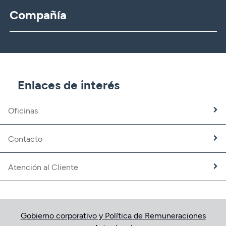
Compañía
CBNK
CBNK Gestión de Activos
CBNK Pensiones
CBNK Mediación de Seguros
Enlaces de interés
Banca Partner
Expatriados
Oficinas
Trabaja con nosotros
Fundación CBNK
Contacto
Atención al Cliente
Gobierno corporativo y Política de Remuneraciones