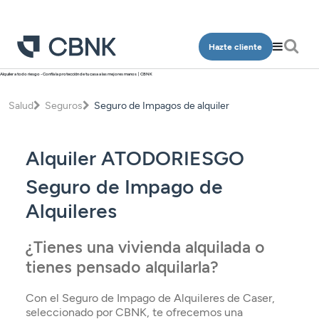
Hazte cliente
Alquiler a todo riesgo - Confía la protección de tu casa a las mejores manos | CBNK
Personas
Empresa
Salud
Seguros
Seguro de Impagos de alquiler
Programa Más CBNK
Banca Privada
Cuentas
Cuentas
Ingeniería
Alquiler ATODORIESGO
Inversión
Depósitos
Depósitos
Salud
Programa Más CBNK
Planes de pensiones
Seguro de Impago de
Financiación
Financiación
Conócenos
Programa Más CBNK Farma
Cuentas
Alquileres
Avales
Inversión
Oficinas
Cuentas
Depósitos
Banca Partner
¿Tienes una vivienda alquilada o
Planes de pensiones
Contacto
Depósitos
Financiación
tienes pensado alquilarla?
Inversión
Tarjetas
Financiación
Inversión
Tarjetas
Acceso clientes
Con el Seguro de Impago de Alquileres de Caser,
Seguros
Inversión
seleccionado por CBNK, te ofrecemos una
Planes de pensiones