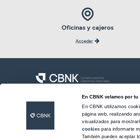
Oficinas y cajeros
Acceder
CBNK Banco de Colectivos S.A.
En CBNK velamos por tu 
En CBNK utilizamos cookie
página web, realizando aná
LinkedIn
Facebook
Twitter
Instagram
Youtube
visualizados para mostrar
© 2026 CBNK
cookies
para informarte m
También puedes aceptar to