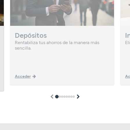
Depósitos
I
Rentabiliza tus ahorros de la manera más
El
sencilla.
Acceder
Ac
1
2
3
4
5
6
7
8