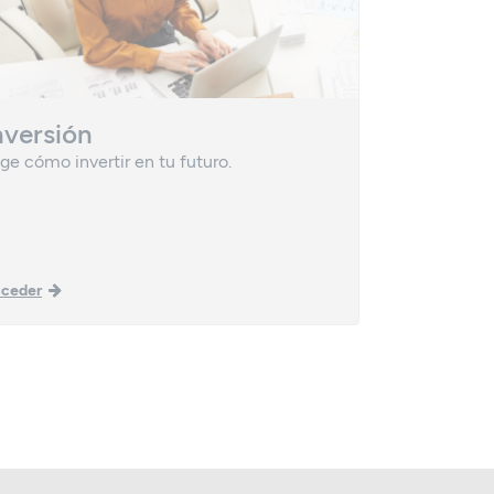
nversión
Avales
ige cómo invertir en tu futuro.
Asegura co
financieros
ceder
Acceder