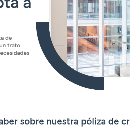
pta a
za de
un trato
 necesidades
aber sobre nuestra póliza de c