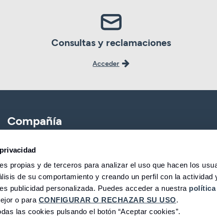
Consultas y reclamaciones
Acceder
Compañía
CBNK
Banca Partner
privacidad
s propias y de terceros para analizar el uso que hacen los usua
CBNK Gestión de Activos
Expatriados
lisis de su comportamiento y creando un perfil con la actividad 
CBNK Pensiones
Trabaja con nosotros
les publicidad personalizada. Puedes acceder a nuestra
política
ejor o para
CONFIGURAR O RECHAZAR SU USO
.
CBNK Mediación de Seguros
Fundación CBNK
das las cookies pulsando el botón “Aceptar cookies”.