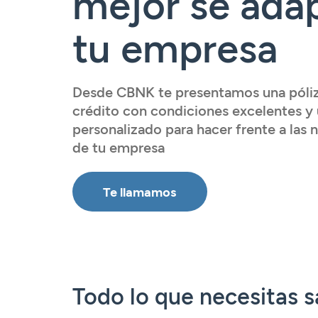
mejor se ada
Tarjetas
Tarjetas
Tarjetas
Seguros
tu empresa
Seguros
Seguros
Seguros
Servicios
Servicios
Servicios
Servicios
Acceder
Expatriados
Desde CBNK te presentamos una póli
Acceder
Acceder
crédito con condiciones excelentes y 
personalizado para hacer frente a las
Acceder
de tu empresa
Te llamamos
Todo lo que necesitas s