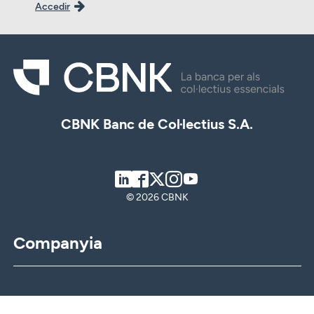
Accedir
CBNK Banc de Col·lectius S.A.
LinkedIn
Facebook
Twitter
Instagram
Youtube
© 2026 CBNK
Companyia
CBNK
CBNK Gestió d’Actius
CBNK Pensions