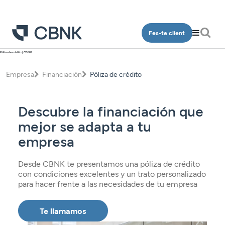
Fes-te client
Póliza de crédito | CBNK
Particulars
Empresa
Financiación
Póliza de crédito
Qui som
Comptes
Oficines
Dipòsits
Descubre la financiación que
Contacte
Finançament
mejor se adapta a tu
Inversió
empresa
Accés clients
Plans de pensions
Desde CBNK te presentamos una póliza de crédito
Targetes
con condiciones excelentes y un trato personalizado
CA
para hacer frente a las necesidades de tu empresa
Assegurances
Te llamamos
Serveis