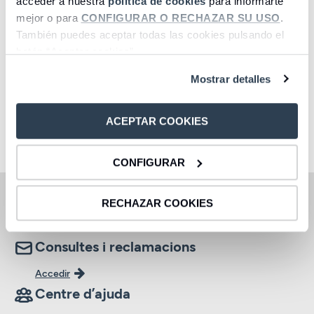
acceder a nuestra
política de cookies
para informarte
mejor o para
CONFIGURAR O RECHAZAR SU USO
.
También puedes aceptar todas las cookies pulsando el
Cuentas
Depósitos
botón “Aceptar cookies”.
Acceder
Accedir
Mostrar detalles
ACEPTAR COOKIES
1
2
3
4
5
6
7
8
CONFIGURAR
Oficines i caixers automàtics
RECHAZAR COOKIES
Accedir
Consultes i reclamacions
Accedir
Centre d’ajuda