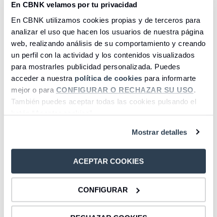
Calcula cuanto
En CBNK velamos por tu privacidad
En CBNK utilizamos cookies propias y de terceros para
puedes deducirte
analizar el uso que hacen los usuarios de nuestra página
web, realizando análisis de su comportamiento y creando
del IRPF si aportas a
un perfil con la actividad y los contenidos visualizados
para mostrarles publicidad personalizada. Puedes
un PPES
acceder a nuestra
política de cookies
para informarte
mejor o para
CONFIGURAR O RECHAZAR SU USO
.
También puedes aceptar todas las cookies pulsando el
Ingresos totales
botón “Aceptar cookies”.
-
+
Mostrar detalles
0
500000
ACEPTAR COOKIES
Número de hijos
CONFIGURAR
-
+