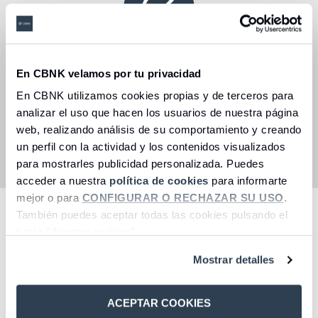
Eficiencia fiscal
Las carteras de fondos de inversión son un
En CBNK velamos por tu privacidad
producto eficiente desde un punto de vista fiscal
En CBNK utilizamos cookies propias y de terceros para
para los inversores persona física y residentes.
analizar el uso que hacen los usuarios de nuestra página
Los movimientos en tu cartera se realizarán a
través de traspasos entre fondos, que no tributan
web, realizando análisis de su comportamiento y creando
(se produce un diferimiento fiscal hasta que se
un perfil con la actividad y los contenidos visualizados
realice el reembolso).
para mostrarles publicidad personalizada. Puedes
acceder a nuestra
política de cookies
para informarte
mejor o para
CONFIGURAR O RECHAZAR SU USO
.
(*) Se informa expresamente al CLIENTE que, cualquier
También puedes aceptar todas las cookies pulsando el
servicio que conlleve la inversión en instrumentos
botón “Aceptar cookies”.
financieros, entraña riesgos que el inversor debe conocer
previamente, tales como la potencial pérdida de la
Mostrar detalles
inversión realizada. CBNK no garantiza un resultado
concreto, e informa que las rentabilidades pasadas no son
indicativas de rentabilidades futuras.
ACEPTAR COOKIES