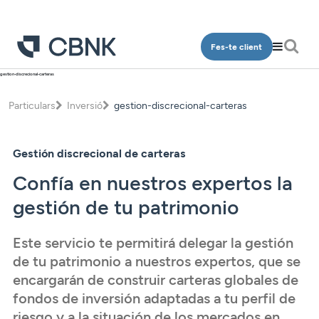
Fes-te client
gestion-discrecional-carteras
Particulars
Particulars
Inversió
gestion-discrecional-carteras
Qui som
Comptes
Oficines
Dipòsits
Gestión discrecional de carteras
Contacte
Finançament
Confía en nuestros expertos la
Inversió
gestión de tu patrimonio
Accés clients
Plans de pensions
Este servicio te permitirá delegar la gestión
Targetes
CA
de tu patrimonio a nuestros expertos, que se
Assegurances
encargarán de construir carteras globales de
fondos de inversión adaptadas a tu perfil de
Serveis
riesgo y a la situación de los mercados en