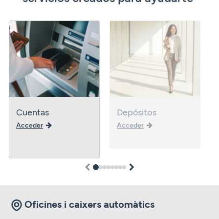
Cuentas
Depósitos
Acceder
Acceder
1
2
3
4
5
6
7
8
Oficines i caixers automàtics