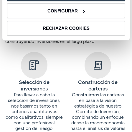
¿Cómo gestionamos tu cartera?
CONFIGURAR
Con más de 30 años de experiencia, en CBNK
RECHAZAR COOKIES
gestionamos el patrimonio de nuestros clientes
construyendo inversiones en el largo plazo
Selección de
Construcción de
inversiones
carteras
Para llevar a cabo la
Construimos las carteras
selección de inversiones,
en base a la visión
nos basamos tanto en
estratégica de nuestro
criterios cuantitativos
Comité de Inversión,
como cualitativos, siempre
combinando un enfoque
con una profesional
desde la macroeconomía
gestión del riesgo.
hasta el análisis de valores