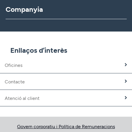
Companyia
CBNK
CBNK Gestió d’Actius
CBNK Pensions
CBNK Mediació d’Assegurances
Enllaços d’interès
Banca Partner
Expatriats
Oficines
Treballa amb nosaltres
Fundació CBNK
Contacte
Atenció al client
Govern corporatiu i Política de Remuneracions