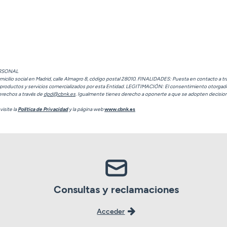
ERSONAL
o social en Madrid, calle Almagro 8, código postal 28010. FINALIDADES: Puesta en contacto a travé
o productos y servicios comercializados por esta Entidad. LEGITIMACIÓN: El consentimiento otorga
derechos a través de
dpd@cbnk.es
. Igualmente tienes derecho a oponerte a que se adopten decision
isite la
Política de Privacidad
y la página web
www.cbnk.es
Consultas y reclamaciones
Acceder