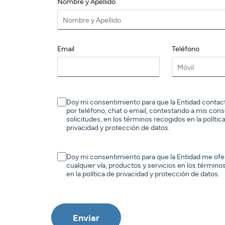
Tarjetas
Tarjetas
Tarjetas
Nombre y Apellido
Seguros
Seguros
Seguros
Seguros
Servicios
Servicios
Servicios
Servicios
Email
Teléfono
Acceder
Expatriados
Acceder
Acceder
Acceder
Doy mi consentimiento para que la Entidad conta
por teléfono, chat o email, contestando a mis cons
solicitudes, en los términos recogidos en la polític
privacidad y protección de datos.
Doy mi consentimiento para que la Entidad me ofe
cualquier vía, productos y servicios en los término
en la política de privacidad y protección de datos.
Enviar