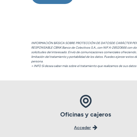
INFORMACIÓN BÁSICA SOBRE PROTECCIÓN DE DATOSDE CARÁCTER P
RESPONSABLE CBNK Banco de Colectivos S.A., con NIF A-28520666 con domicili
solicitudes del interesado. Envío de comunicaciones comerciales ofreciend
limitación del tratamiento y portabilidad de los datos. Puedes ejercer estos 
persona.
+ INFO Si desea saber más sobre el tratamiento que realizamos de sus datos v
Oficinas y cajeros
Acceder