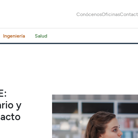
Conócenos
Oficinas
Contac
Ingeniería
Salud
E:
rio y
tacto