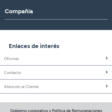
Compañía
CBNK
CBNK Gestión de Activos
CBNK Pensiones
CBNK Mediación de Seguros
Enlaces de interés
Banca Partner
Expatriados
Oficinas
Trabaja con nosotros
Fundación CBNK
Contacto
Atención al Cliente
Gobierno corporativo y Política de Remuneraciones