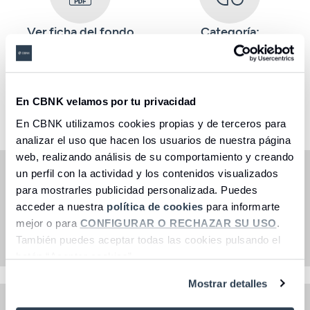
Ver ficha del fondo
Categoría:
Fondo de Inversión - Renta
variable internacional
En CBNK velamos por tu privacidad
Seleccione una opción
En CBNK utilizamos cookies propias y de terceros para
analizar el uso que hacen los usuarios de nuestra página
web, realizando análisis de su comportamiento y creando
un perfil con la actividad y los contenidos visualizados
La gestión toma como referencia la rentabilidad del
índice MSCI World Health Care Net Total Return EUR
para mostrarles publicidad personalizada. Puedes
Index. Este índice se utiliza a efectos meramente
acceder a nuestra
política de cookies
para informarte
comparativos y el fondo no se gestiona en referencia al
mejor o para
CONFIGURAR O RECHAZAR SU USO
.
mismo (fondo activo).
También puedes aceptar todas las cookies pulsando el
botón “Aceptar cookies”.
Mostrar detalles
Oficinas y cajeros