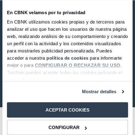
Seguros
Servicios
Planes de pensiones
Tarjetas
ES
En CBNK velamos por tu privacidad
Servicios
Tarjetas
Seguros
En CBNK utilizamos cookies propias y de terceros para
analizar el uso que hacen los usuarios de nuestra página
Seguros
CBNK Banco de Colectivos S.A.
Servicios
web, realizando análisis de su comportamiento y creando
Servicios
un perfil con la actividad y los contenidos visualizados
Expatriados
para mostrarles publicidad personalizada. Puedes
LinkedIn
Facebook
Twitter
Instagram
Youtube
acceder a nuestra
política de cookies
para informarte
© 2026 CBNK
mejor o para
CONFIGURAR O RECHAZAR SU USO
.
También puedes aceptar todas las cookies pulsando el
botón “Aceptar cookies”.
Compañía
Mostrar detalles
CBNK
CBNK Gestión de Activos
ACEPTAR COOKIES
CBNK Pensiones
CBNK Mediación de Seguros
Enlaces de interés
CONFIGURAR
Banca Partner