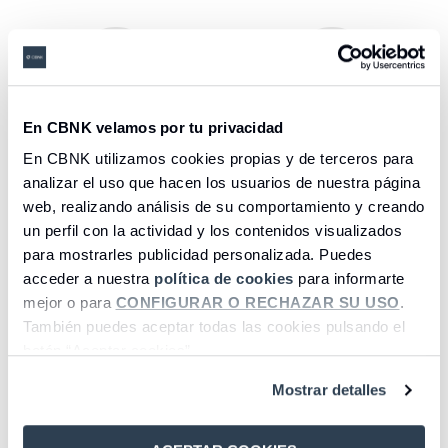
Importe mínimo
Sin condiciones de
En CBNK velamos por tu privacidad
20.000 €
vinculación
En CBNK utilizamos cookies propias y de terceros para
analizar el uso que hacen los usuarios de nuestra página
web, realizando análisis de su comportamiento y creando
un perfil con la actividad y los contenidos visualizados
para mostrarles publicidad personalizada. Puedes
acceder a nuestra
política de cookies
para informarte
mejor o para
CONFIGURAR O RECHAZAR SU USO
.
Permite cancelaciones
Exclusivo para nuevos
También puedes aceptar todas las cookies pulsando el
totales y parciales
ingresos desde otra
(2)
botón “Aceptar cookies”.
entidad
Mostrar detalles
Seleccione una opción