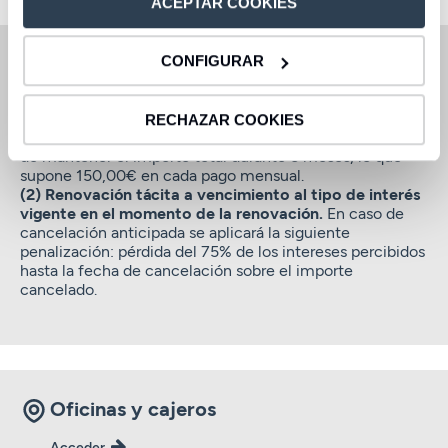
ACEPTAR COOKIES
Oferta válida hasta el 20 de septiembre de 2026.
CONFIGURAR
(1) Ejemplo representativo plazo 6 meses:
para un
importe de 100.000€, a un
TIN de 1,80% (
1,815% TAE
)
,
RECHAZAR COOKIES
se percibe un total de intereses de 900€, en el supuesto
de mantener el importe total durante 6 meses, lo que
supone 150,00€ en cada pago mensual.
(2) Renovación tácita a vencimiento al tipo de interés
vigente en el momento de la renovación.
En caso de
cancelación anticipada se aplicará la siguiente
penalización: pérdida del 75% de los intereses percibidos
hasta la fecha de cancelación sobre el importe
cancelado.
Oficinas y cajeros
Acceder