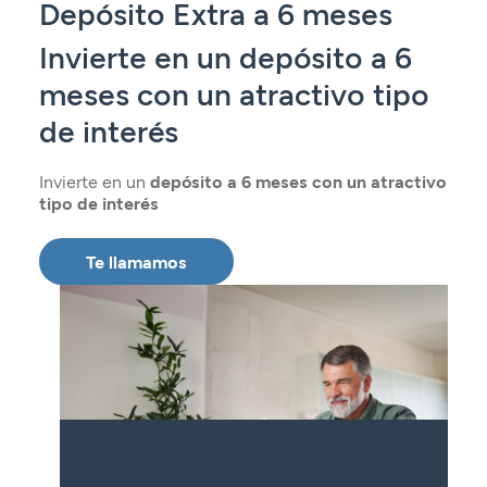
Depósito Extra a 6 meses
Seguros
Servicios
Planes de pensiones
Tarjetas
ES
Invierte en un depósito a 6
Servicios
Tarjetas
Seguros
meses con un atractivo tipo
Seguros
Servicios
de interés
Servicios
Expatriados
Invierte en un
depósito a 6 meses con un atractivo
tipo de interés
Te llamamos