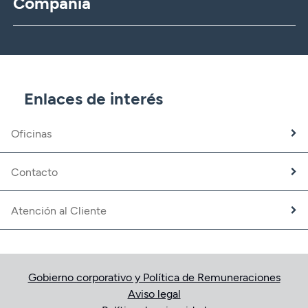
Compañía
CBNK
CBNK Gestión de Activos
CBNK Pensiones
CBNK Mediación de Seguros
Enlaces de interés
Banca Partner
Expatriados
Oficinas
Trabaja con nosotros
Fundación CBNK
Contacto
Atención al Cliente
Gobierno corporativo y Política de Remuneraciones
Aviso legal