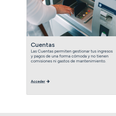
Tarjetas
Tarjetas
Tarjetas
Seguros
Seguros
Seguros
Seguros
Servicios
Servicios
Servicios
Servicios
Acceder
Expatriados
Acceder
Acceder
Cuentas
Acceder
Las Cuentas permiten gestionar tus ingresos
y pagos de una forma cómoda y no tienen
comisiones ni gastos de mantenimiento.
Acceder