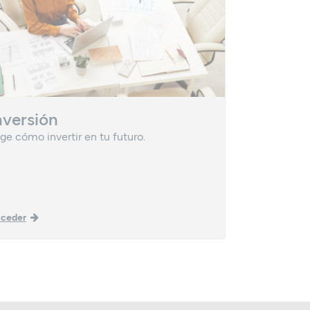
nversión
Planes 
ige cómo invertir en tu futuro.
Una vía efic
patrimonio.
ceder
Acceder