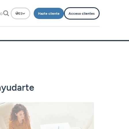
to
Hazte cliente
Acceso clientes
ES
ayudarte