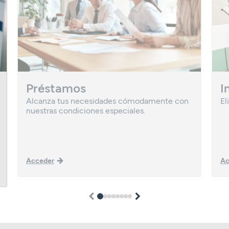
Préstamos
I
Alcanza tus necesidades cómodamente con
El
nuestras condiciones especiales.
Acceder
Ac
1
2
3
4
5
6
7
8