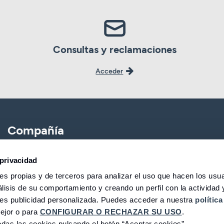
Consultas y reclamaciones
Acceder
Compañía
CBNK
Banca Partner
privacidad
s propias y de terceros para analizar el uso que hacen los usua
CBNK Gestión de Activos
Expatriados
lisis de su comportamiento y creando un perfil con la actividad 
CBNK Pensiones
Trabaja con nosotros
les publicidad personalizada. Puedes acceder a nuestra
política
ejor o para
CONFIGURAR O RECHAZAR SU USO
.
CBNK Mediación de Seguros
Fundación CBNK
das las cookies pulsando el botón “Aceptar cookies”.