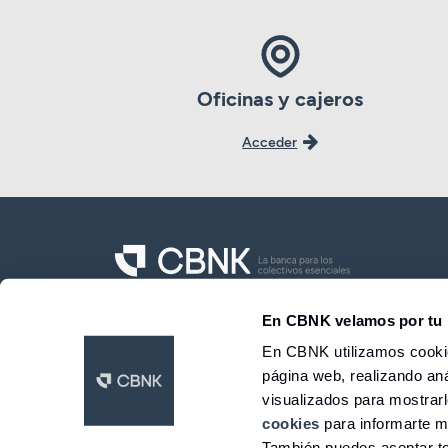
Oficinas y cajeros
Acceder
CBNK Banco de Colectivos S.A.
En CBNK velamos por tu 
En CBNK utilizamos cookie
página web, realizando aná
LinkedIn
Facebook
Twitter
Instagram
Youtube
visualizados para mostrar
© 2026 CBNK
cookies
para informarte m
También puedes aceptar to